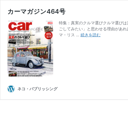
カーマガジン464号
特集：真実のクルマ選びクルマ選びは
ごしてみたい」と思わせる理由があれ
カ
マ・リス …
続きを読む
ー
マ
ガ
ジ
ン
464
号
ネコ・パブリッシング