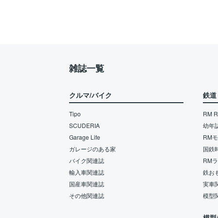
雑誌一覧
クルマ/バイク
鉄道
Tipo
RM Re
SCUDERIA
幼年
Garage Life
RM
ガレージのある家
国鉄
バイク関連誌
RM
輸入車関連誌
鉄お
国産車関連誌
実車
その他関連誌
模型
模型