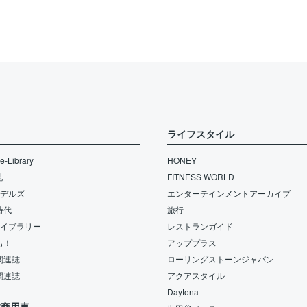
ライフスタイル
-Library
HONEY
誌
FITNESS WORLD
モデルズ
エンターテインメントアーカイブ
時代
旅行
ライブラリー
レストランガイド
も！
アッププラス
関連誌
ローリングストーンジャパン
関連誌
アクアスタイル
Daytona
/商用車