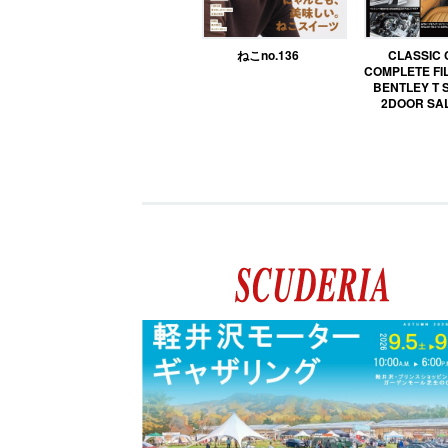
ねこno.136
CLASSIC
COMPLETE FIL
BENTLEY T 
2DOOR SA