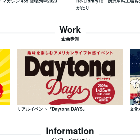
・マガジン 455 貨物列車2023
Re-Library12 所沢車輌工場も
がたり
Work
企画事例
リアルイベント『Daytona DAYS』
文化
Information
インフォメーション