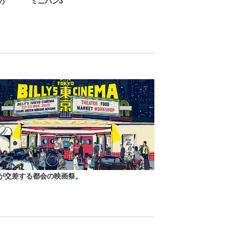
ミニバン3
の
が交差する都会の映画祭。