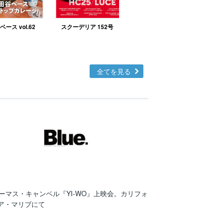
ース vol.62
スクーデリア 152号
北欧テイストの部屋づ
くりno.48
全てを見る