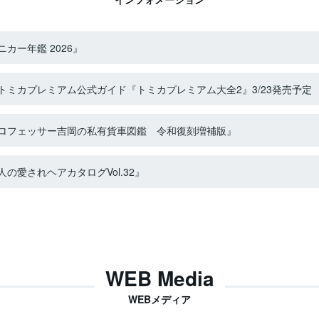
カー年鑑 2026』
ミカプレミアム公式ガイド『トミカプレミアム大全2』3/23発売予定
ロフェッサー吉岡の私有貨車図鑑 令和復刻増補版』
の愛されヘアカタログVol.32』
WEB Media
WEBメディア