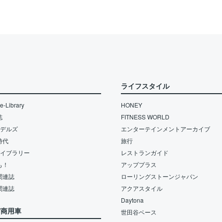
ライフスタイル
-Library
HONEY
誌
FITNESS WORLD
モデルズ
エンターテインメントアーカイブ
時代
旅行
ライブラリー
レストランガイド
も！
アッププラス
関連誌
ローリングストーンジャパン
関連誌
アクアスタイル
Daytona
/商用車
世田谷ベース