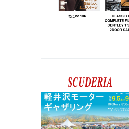
ねこno.136
CLASSIC
COMPLETE FIL
BENTLEY T 
2DOOR SA