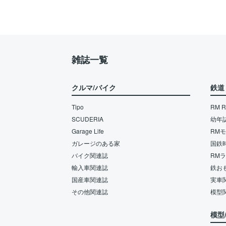
雑誌一覧
クルマ/バイク
鉄道
Tipo
RM Re
SCUDERIA
幼年
Garage Life
RM
ガレージのある家
国鉄
バイク関連誌
RM
輸入車関連誌
鉄お
国産車関連誌
実車
その他関連誌
模型
模型