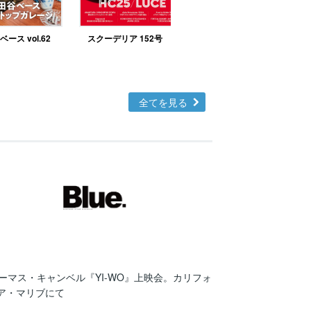
ース vol.62
スクーデリア 152号
北欧テイストの部屋づ
くりno.48
全てを見る