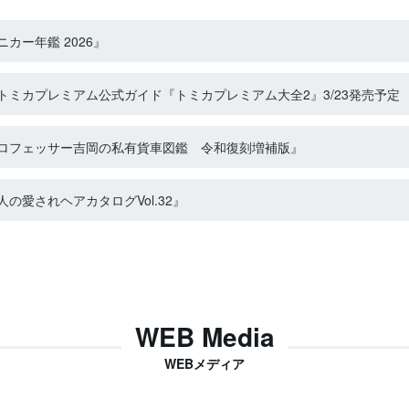
カー年鑑 2026』
ミカプレミアム公式ガイド『トミカプレミアム大全2』3/23発売予定
ロフェッサー吉岡の私有貨車図鑑 令和復刻増補版』
の愛されヘアカタログVol.32』
WEB Media
WEBメディア