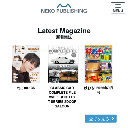
MENU
Latest Magazine
新着雑誌
ねこno.136
CLASSIC CAR
鉄おも! 2026年9月
Ｎ
COMPLETE FILE
号
Vol.05 BENTLEY
MO
T SERIES 2DOOR
SALOON
全てを見る