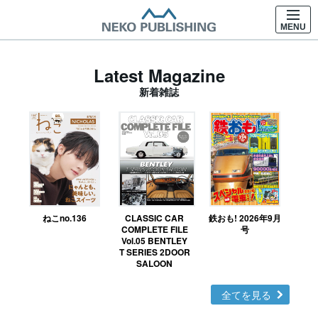
MENU
Latest Magazine
新着雑誌
ねこno.136
CLASSIC CAR
鉄おも! 2026年9月
Ｎ
COMPLETE FILE
号
Vol.05 BENTLEY
MO
T SERIES 2DOOR
SALOON
全てを見る