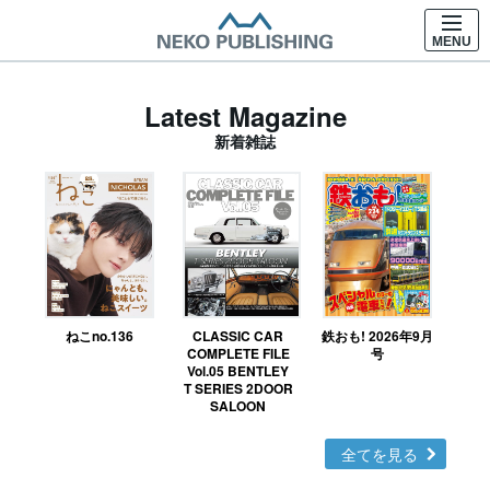
MENU
Latest Magazine
新着雑誌
ねこno.136
CLASSIC CAR
鉄おも! 2026年9月
Ｎ
COMPLETE FILE
号
Vol.05 BENTLEY
MO
T SERIES 2DOOR
SALOON
全てを見る