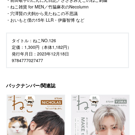
・前田敬子のにんにん日記／ささきみえこのねこ刺繍
・ねこ雑貨 for MEN／竹脇麻衣のNecolumn
・穴澤賢の犬飼から見たねこの不思議
・おいもと僕の15年 LLR・伊藤智博 など
タイトル：
ねこNO.126
定価：
1,300円（本体1,182円）
発行年月日：
2023年12月18日
9784777027477
バックナンバー/関連誌