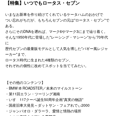
【特集】いつでもロータス・セブン
いまなお新車を作り続けてくれているケータハムのおかげで
つい忘れがちだが、もちろんセブンの元は"ロータス・セブン"で
ある。
さらにそのDNAを遡れば、マーク6やマーク3にまで辿り着く。
そんな1950年代に登場した"レーシング・マシーン"から'70年代
に
歴代セブンの最量販モデルとして人気を博した"バギー風レジャ
ーカー"まで、
ロータス時代に生まれた4種類のセブン、
それぞれの個性に改めてスポットを当ててみたい。
【その他のコンテンツ】
・BMW i8 ROADSTER／未来のマイルストーン
・第11回エラン・ツーリング湘南
・いすゞ117クーペ誕生50周年企画"真実の物語"
・国産旧車大発見～ダットサン・フェアれでぃ2000
・ジャンパオロ・ダラーラ、愛情と情熱の場所