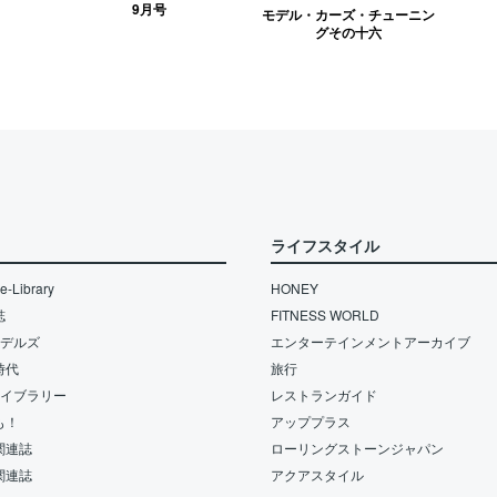
9月号
モデル・カーズ・チューニン
グその十六
ライフスタイル
-Library
HONEY
誌
FITNESS WORLD
モデルズ
エンターテインメントアーカイブ
時代
旅行
ライブラリー
レストランガイド
も！
アッププラス
関連誌
ローリングストーンジャパン
関連誌
アクアスタイル