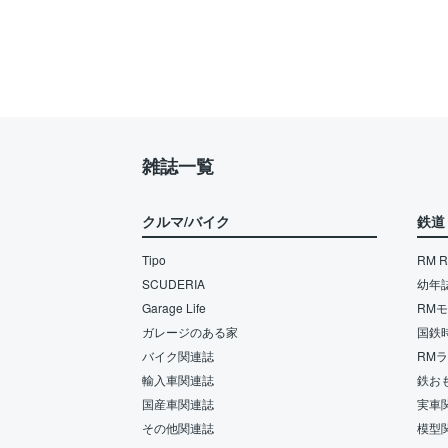
雑誌一覧
クルマ/バイク
鉄道
Tipo
RM Re
SCUDERIA
幼年
Garage Life
RM
ガレージのある家
国鉄
バイク関連誌
RM
輸入車関連誌
鉄お
国産車関連誌
実車
その他関連誌
模型