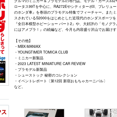
クルマのミニカー＆プラモデルの専門誌、モデル・カーズ332号は
ロータス99Tを中心に、RA272EやシティターボⅡ、プレリ
のホンダ車』を巻頭のプラモデル特集でフィーチャー。またミ
スされているS2000をはじめとした近現代のホンダスポーツを
『全日本模型ホビーショー パート2』や、大好評の「モノグラ
にはアメプラ！』の続編など、今月も内容盛り沢山でお届けす
【その他】
・MBX-MANIAX
・YOUNGTIMER TOMICA CLUB
・ミニカー新製品
・2023 LATEST MINIATURE CAR REVIEW
・プラモデル新製品
・シューストック 秘密のコレクション
・イベントレポート〔第12回 新宿おもちゃカーニバル〕
など。