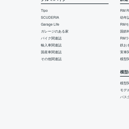
Tipo
RM Re
SCUDERIA
幼年
Garage Life
RM
ガレージのある家
国鉄
バイク関連誌
RM
輸入車関連誌
鉄お
国産車関連誌
実車
その他関連誌
模型
模型
模型
モデ
バス