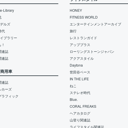
-Library
HONEY
誌
FITNESS WORLD
モデルズ
エンターテインメントアーカイブ
時代
旅行
ライブラリー
レストランガイド
も！
アッププラス
関連誌
ローリングストーンジャパン
関連誌
アクアスタイル
Daytona
/商用車
世田谷ベース
IN THE LIFE
関連誌
ねこ
ルカーズ
ステレオ時代
グラフィック
Blue.
CORAL FREAKS
ヘアカタログ
山登り関連誌
ライフスタイル関連誌