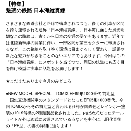
【特集】
魅惑の鉄路 日本海縦貫線
さまざまな鉄道会社と路線で構成されつつも、多くの列車が区間
を跨り運転される通称「日本海縦貫線」。日本海に面した風光明
媚なこの路線は、古くから日本の交通の要でもあります。近年で
は北陸新幹線の開業に伴い、一部区間が第三セクターに転換され
るなど、この路線を取り巻く環境は目まぐるしく変わり、話題や
新たな魅力が尽きることのないエリアでもあります。今回はこの
「日本海縦貫線」にスポットを当てつつ、周辺の鉄道にも広く目
を向け模型に実車に話題をお届けします！
★まだまだあります今月のみどころ
●NEW MODEL SPECIAL TOMIX EF65形1000番代 前期型
国鉄直流機関車のスタンダードとなったEF65形1000番代。今
回TOMIXからその前期型と言われる仕様が国鉄色とレインボー塗
装の1019号機の2種類製品化されました。内ばめ式だったテール
ライトが外ばめ式に改造されている点などを中心に、JR化直後
の「PF型」の姿の詳細に迫ります！