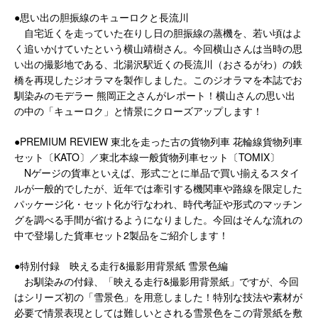
●思い出の胆振線のキューロクと長流川
自宅近くを走っていた在りし日の胆振線の蒸機を、若い頃はよ
く追いかけていたという横山靖樹さん。今回横山さんは当時の思
い出の撮影地である、北湯沢駅近くの長流川（おさるがわ）の鉄
橋を再現したジオラマを製作しました。このジオラマを本誌でお
馴染みのモデラー 熊岡正之さんがレポート！横山さんの思い出
の中の「キューロク」と情景にクローズアップします！
●PREMIUM REVIEW 東北を走った古の貨物列車 花輪線貨物列車
セット〔KATO〕／東北本線一般貨物列車セット〔TOMIX〕
Nゲージの貨車といえば、形式ごとに単品で買い揃えるスタイ
ルが一般的でしたが、近年では牽引する機関車や路線を限定した
パッケージ化・セット化が行なわれ、時代考証や形式のマッチン
グを調べる手間が省けるようになりました。今回はそんな流れの
中で登場した貨車セット2製品をご紹介します！
●特別付録 映える走行&撮影用背景紙 雪景色編
お馴染みの付録、「映える走行&撮影用背景紙」ですが、今回
はシリーズ初の「雪景色」を用意しました！特別な技法や素材が
必要で情景表現としては難しいとされる雪景色をこの背景紙を敷