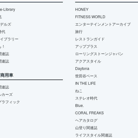
-Library
HONEY
誌
FITNESS WORLD
モデルズ
エンターテインメントアーカイブ
時代
旅行
ライブラリー
レストランガイド
も！
アッププラス
関連誌
ローリングストーンジャパン
関連誌
アクアスタイル
Daytona
/商用車
世田谷ベース
IN THE LIFE
関連誌
ねこ
ルカーズ
ステレオ時代
グラフィック
Blue.
CORAL FREAKS
ヘアカタログ
山登り関連誌
ライフスタイル関連誌