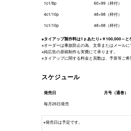
1c1/8p
60×99（枠付）
4c1/10p
48×98（枠付）
1c1/10p
48×98（枠付）
※タイアップ製作料は1ｐあたり+￥100,000～
※オーダーは事故防止の為、文章またはメールに
※純広告の原稿制作も実費にて承ります。
※タイアップに関する料金と頁数は、予算等ご希
スケジュール
発売日
月号（通巻）
毎月26日発売
※発売日は予定です。