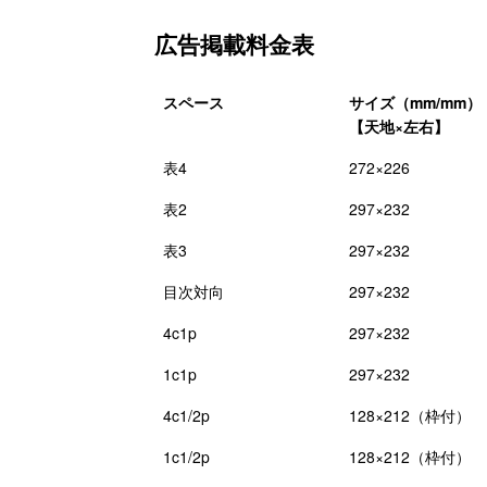
広告掲載料金表
スペース
サイズ（mm/mm）
【天地×左右】
表4
272×226
表2
297×232
表3
297×232
目次対向
297×232
4c1p
297×232
1c1p
297×232
4c1/2p
128×212（枠付）
1c1/2p
128×212（枠付）