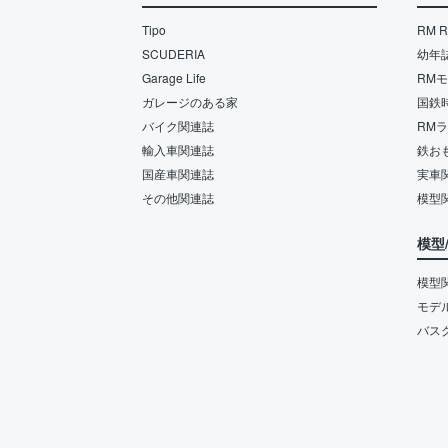
Tipo
RM Re
SCUDERIA
幼年
Garage Life
RM
ガレージのある家
国鉄
バイク関連誌
RM
輸入車関連誌
鉄お
国産車関連誌
実車
その他関連誌
模型
模型
模型
モデ
バス