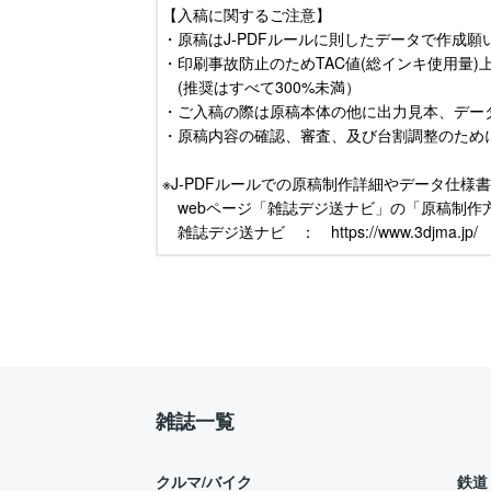
【入稿に関するご注意】
・原稿はJ-PDFルールに則したデータで作成願
・印刷事故防止のためTAC値(総インキ使用量)
(推奨はすべて300%未満）
・ご入稿の際は原稿本体の他に出力見本、デー
・原稿内容の確認、審査、及び台割調整のため
※J-PDFルールでの原稿制作詳細やデータ仕
webページ「雑誌デジ送ナビ」の「原稿制作
雑誌デジ送ナビ ： https://www.3djma.jp/
雑誌一覧
クルマ/バイク
鉄道