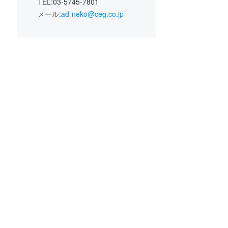
TEL:
03-5745-7801
メール:
ad-neko@ceg.co.jp