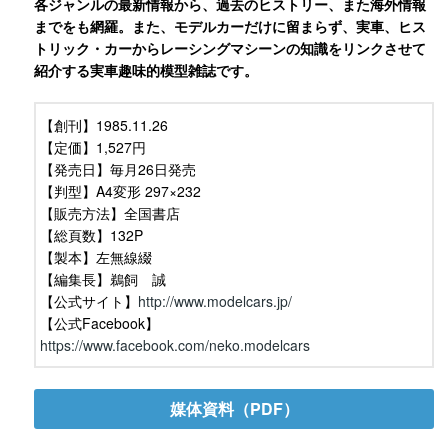
各ジャンルの最新情報から、過去のヒストリー、また海外情報
までをも網羅。また、モデルカーだけに留まらず、実車、ヒス
トリック・カーからレーシングマシーンの知識をリンクさせて
紹介する実車趣味的模型雑誌です。
【創刊】1985.11.26
【定価】1,527円
【発売日】毎月26日発売
【判型】A4変形 297×232
【販売方法】全国書店
【総頁数】132P
【製本】左無線綴
【編集長】鵜飼 誠
【公式サイト】
http://www.modelcars.jp/
【公式Facebook】
https://www.facebook.com/neko.modelcars
媒体資料（PDF）