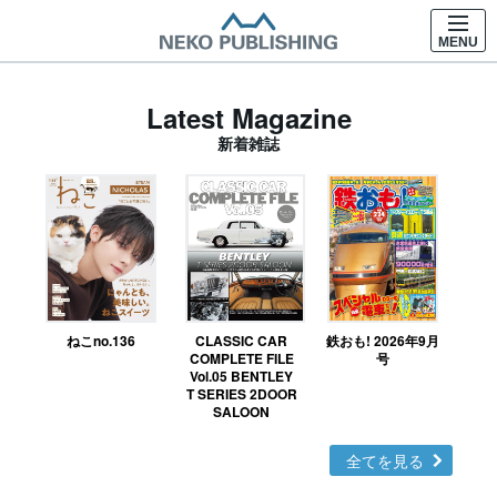
MENU
Latest Magazine
新着雑誌
ねこno.136
CLASSIC CAR
鉄おも! 2026年9月
Ｎ
COMPLETE FILE
号
Vol.05 BENTLEY
MO
T SERIES 2DOOR
SALOON
全てを見る