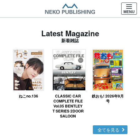
MENU
Latest Magazine
新着雑誌
ねこno.136
CLASSIC CAR
鉄おも! 2026年9月
Ｎ
COMPLETE FILE
号
Vol.05 BENTLEY
MO
T SERIES 2DOOR
SALOON
全てを見る