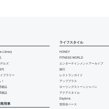
ライフスタイル
-Library
HONEY
誌
FITNESS WORLD
モデルズ
エンターテインメントアーカイブ
時代
旅行
ライブラリー
レストランガイド
も！
アッププラス
関連誌
ローリングストーンジャパン
関連誌
アクアスタイル
Daytona
/商用車
世田谷ベース