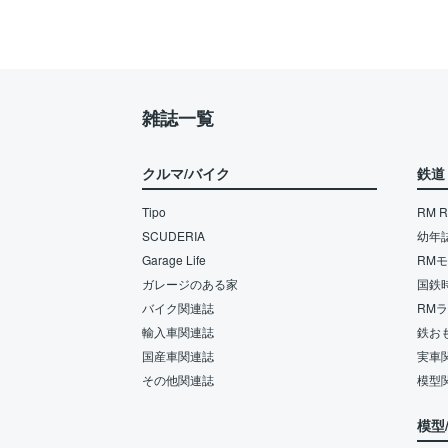
雑誌一覧
クルマ/バイク
鉄道
Tipo
RM Re
SCUDERIA
幼年
Garage Life
RM
ガレージのある家
国鉄
バイク関連誌
RM
輸入車関連誌
鉄お
国産車関連誌
実車
その他関連誌
模型
模型