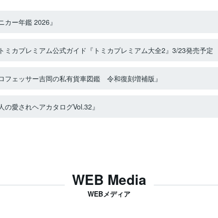
カー年鑑 2026』
ミカプレミアム公式ガイド『トミカプレミアム大全2』3/23発売予定
ロフェッサー吉岡の私有貨車図鑑 令和復刻増補版』
の愛されヘアカタログVol.32』
WEB Media
WEBメディア