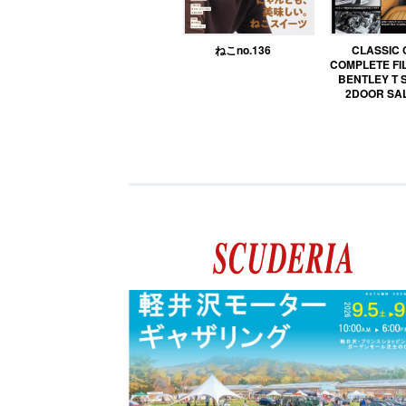
ねこno.136
CLASSIC
COMPLETE FIL
BENTLEY T 
2DOOR SA