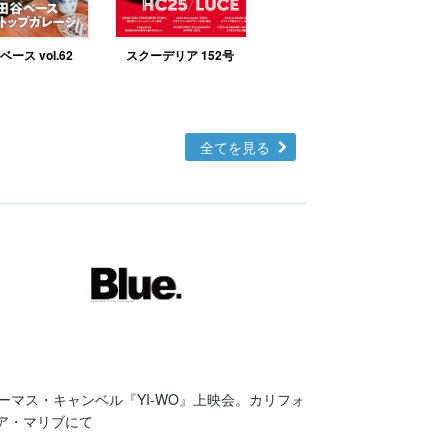
ース vol.62
スクーデリア 152号
北欧テイストの部屋づ
くりno.48
全てを見る