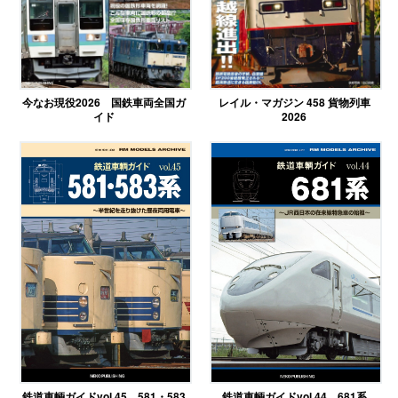
今なお現役2026 国鉄車両全国ガ
レイル・マガジン 458 貨物列車
イド
2026
鉄道車輌ガイドvol.45 581・583
鉄道車輌ガイドvol.44 681系