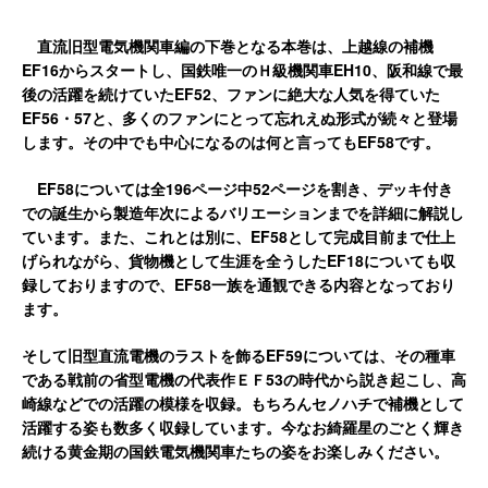
直流旧型電気機関車編の下巻となる本巻は、上越線の補機
EF16
からスタートし、国鉄唯一のＨ級機関車
EH10
、
阪和線で最
後の活躍を続けていた
EF52
、
ファンに絶大な人気を得ていた
EF56
・
57
と、多くのファンにとって忘れえぬ形式が続々と登場
します。
その中でも中心になるのは何と言っても
EF58
です
。
EF58
については全
196
ページ中
52
ページを割き、デッキ付き
での誕生から製造年次によるバリエーションまでを詳細に解説し
ています。また、これとは別に、
EF58
として完成目前まで仕上
げられながら、貨物機として生涯を全うした
EF18
についても収
録しておりますので、
EF58
一族を通観できる内容となっており
ます。
そして旧型直流電機のラストを飾る
EF59
については、その種車
である戦前の省型電機の代表作ＥＦ
53
の時代から説き起こし、高
崎線などでの活躍の模様を収録。もちろんセノハチで補機として
活躍する姿も数多く収録しています。
今なお綺羅星のごとく輝き
続ける黄金期の国鉄電気機関車たちの姿をお楽しみください。