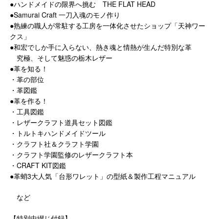
●ハンドメイドの限界へ挑む THE FLAT HEAD
●Samurai Craft 一刀入魂のモノ作り
●熟練の職人が常駐する工房を一体化させたショップ「天神ワー
クス」
●和宏でしか手に入らない、熱き魂と情熱が生んだ特別な革
究極、そして魅惑の栃木レザー
●革を知る！
・革の部位
・革図鑑
●革を作る！
・工具図鑑
・レザークラフト道具セット図鑑
・トルトキハンドメイドツール
・クラフト社＆クラフト学園
・クラフト学園監修のレザークラフト本
・CRAFT KIT図鑑
●革蛸3大人気「台形ワレット」の型紙＆製作工程マニュアル
など
【特別中綴じ付録】