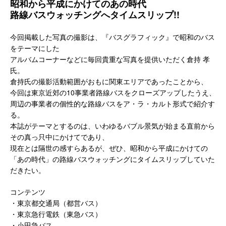
昭和から平成にかけてのあの時代
路線バスウォッチングへタイムスリップ!!
今回掲載した写真の撮影は、『バスグラフィック』で昭和のバス
をテーマにした
アルバムコーナーなどに毎回貴重な写真を提供いただく倉持 孝
氏。
倉持氏の撮影活動範囲がおもに関東エリアであったことから、
今回は東京近郊の10事業者路線バスをクローズアップしたうえ、
周辺の事業者の個性的な路線バスをア・ラ・カルト形式で紹介す
る。
本誌がテーマとするのは、いわゆるバブル景気が始まる直前から
その真っ只中にかけてであり、
現在とは隔世の感すらあるが、ぜひ、昭和から平成にかけての
「あの時代」の路線バスウォッチングにタイムスリップしていた
だきたい。
コンテンツ
・東京都交通局（都営バス）
・東京急行電鉄（東急バス）
・小田急バス