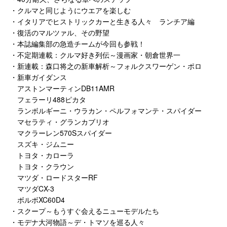
・クルマと同じようにウエアを楽しむ
・イタリアでヒストリックカーと生きる人々 ランチア編
・復活のマルツァル、その野望
・本誌編集部の急造チームが今回も参戦！
・不定期連載：クルマ好き列伝～漫画家・朝倉世界一
・新連載：森口将之の新車解析～フォルクスワーゲン・ポロ
・新車ガイダンス
アストンマーティンDB11AMR
フェラーリ488ピカタ
ランボルギーニ・ウラカン・ペルフォマンテ・スパイダー
マセラティ・グランカブリオ
マクラーレン570Sスパイダー
スズキ・ジムニー
トヨタ・カローラ
トヨタ・クラウン
マツダ・ロードスターRF
マツダCX-3
ボルボXC60D4
・スクープ～もうすぐ会えるニューモデルたち
・モデナ大河物語～デ・トマソを巡る人々