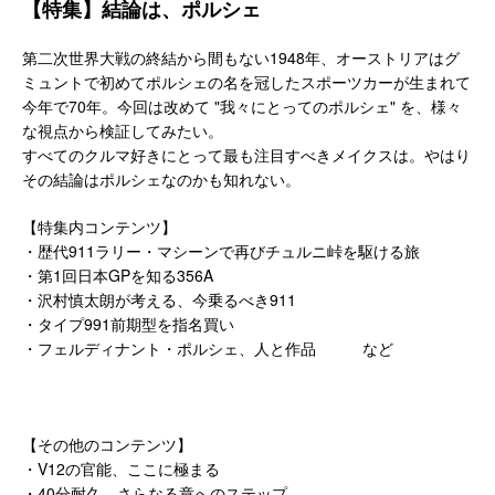
【特集】結論は、ポルシェ
第二次世界大戦の終結から間もない1948年、オーストリアはグ
ミュントで初めてポルシェの名を冠したスポーツカーが生まれて
今年で70年。今回は改めて "我々にとってのポルシェ" を、様々
な視点から検証してみたい。
すべてのクルマ好きにとって最も注目すべきメイクスは。やはり
その結論はポルシェなのかも知れない。
【特集内コンテンツ】
・歴代911ラリー・マシーンで再びチュルニ峠を駆ける旅
・第1回日本GPを知る356A
・沢村慎太朗が考える、今乗るべき911
・タイプ991前期型を指名買い
・フェルディナント・ポルシェ、人と作品 など
【その他のコンテンツ】
・V12の官能、ここに極まる
・40分耐久、さらなる章へのステップ