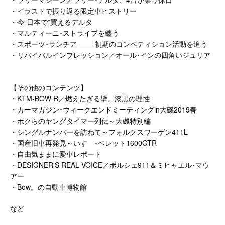
・イラストで振り返る限定車ヒストリー
・今“日本で”買えるデルタ
・マルティーニ･ストライプを纏う
・スポーツ･ランチア ―― 初期のコンペティション活動を追う
・リバイバルインプレッション／オール･インの四角いジュリア
【その他のコンテンツ】
・KTM-BOW R／燃えたぎる壁、漆黒の理性
・カーマガジン･ウィークエンドミーティングin大磯2019春
・ボクらのヤングタイマー列伝～大磯特別編
・シングルナンバーを訪ねて～フォルクスワーゲン411L
・国産旧車再発見～いすゞ･ベレット1600GTR
・自由気ままに愛車レポート
・DESIGNER'S REAL VOICE／ポルシェ911＆ミヒャエル･マウ
アー
・Bow。の自動車博物館
など