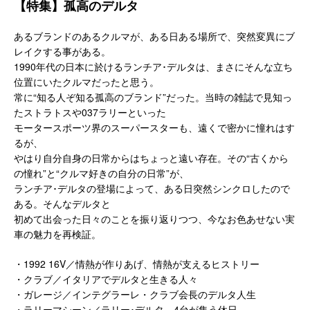
【特集】孤高のデルタ
あるブランドのあるクルマが、ある日ある場所で、突然変異にブ
レイクする事がある。
1990年代の日本に於けるランチア･デルタは、まさにそんな立ち
位置にいたクルマだったと思う。
常に“知る人ぞ知る孤高のブランド”だった。当時の雑誌で見知っ
たストラトスや037ラリーといった
モータースポーツ界のスーパースターも、遠くで密かに憧れはす
るが、
やはり自分自身の日常からはちょっと遠い存在。その“古くから
の憧れ”と“クルマ好きの自分の日常”が、
ランチア･デルタの登場によって、ある日突然シンクロしたので
ある。そんなデルタと
初めて出会った日々のことを振り返りつつ、今なお色あせない実
車の魅力を再検証。
・1992 16V／情熱が作りあげ、情熱が支えるヒストリー
・クラブ／イタリアでデルタと生きる人々
・ガレージ／インテグラーレ・クラブ会長のデルタ人生
・ラリーマシーン／ラリー･デルタ、4台が集う休日