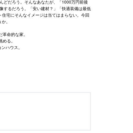
どだろう。そんなあなたが、「1000万円前後
像するだろう。「安い建材？」「快適装備は最低
スト住宅にそんなイメージは当てはまらない。今回
うか。
生んだ革命的な家。
を眺める。
リカンハウス。