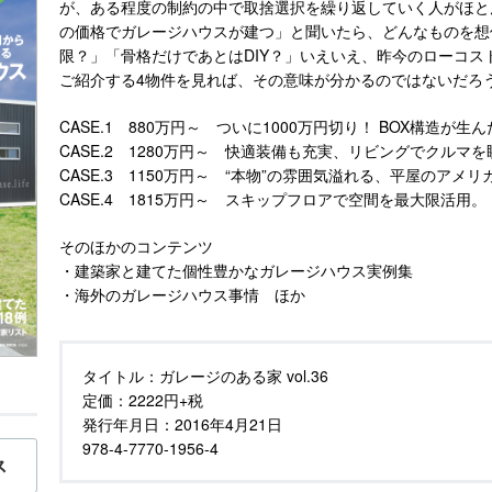
が、ある程度の制約の中で取捨選択を繰り返していく人がほとん
の価格でガレージハウスが建つ」と聞いたら、どんなものを想
限？」「骨格だけであとはDIY？」いえいえ、昨今のローコ
ご紹介する4物件を見れば、その意味が分かるのではないだろ
CASE.1 880万円～ ついに1000万円切り！ BOX構造が
CASE.2 1280万円～ 快適装備も充実、リビングでクルマ
CASE.3 1150万円～ “本物”の雰囲気溢れる、平屋のアメ
CASE.4 1815万円～ スキップフロアで空間を最大限活用。
そのほかのコンテンツ
・建築家と建てた個性豊かなガレージハウス実例集
・海外のガレージハウス事情 ほか
タイトル：
ガレージのある家 vol.36
定価：
2222円+税
発行年月日：
2016年4月21日
978-4-7770-1956-4