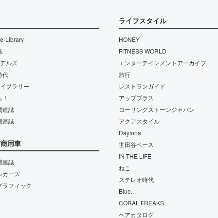
ライフスタイル
-Library
HONEY
誌
FITNESS WORLD
モデルズ
エンターテインメントアーカイブ
時代
旅行
ライブラリー
レストランガイド
も！
アッププラス
関連誌
ローリングストーンジャパン
関連誌
アクアスタイル
Daytona
/商用車
世田谷ベース
IN THE LIFE
関連誌
ねこ
ルカーズ
ステレオ時代
グラフィック
Blue.
CORAL FREAKS
ヘアカタログ