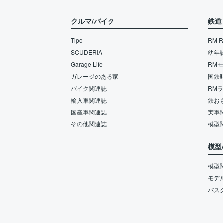
クルマ/バイク
鉄道
Tipo
RM Re
SCUDERIA
幼年
Garage Life
RM
ガレージのある家
国鉄
バイク関連誌
RM
輸入車関連誌
鉄お
国産車関連誌
実車
その他関連誌
模型
模型
模型
モデ
バス