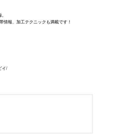
録。
帯情報、加工テクニックも満載です！
イ/