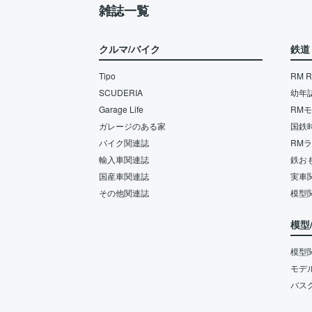
雑誌一覧
クルマ/バイク
鉄道
Tipo
RM Re
SCUDERIA
幼年
Garage Life
RM
ガレージのある家
国鉄
バイク関連誌
RM
輸入車関連誌
鉄お
国産車関連誌
実車
その他関連誌
模型
模型
模型
モデ
バス