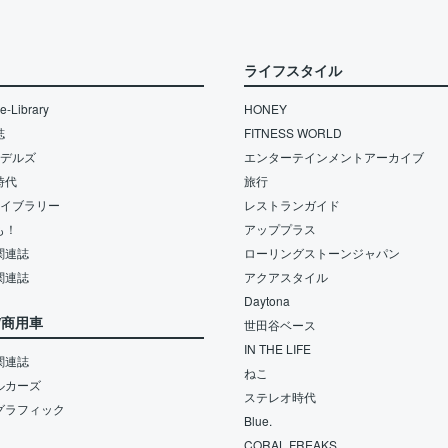
ライフスタイル
-Library
HONEY
誌
FITNESS WORLD
モデルズ
エンターテインメントアーカイブ
時代
旅行
ライブラリー
レストランガイド
も！
アッププラス
関連誌
ローリングストーンジャパン
関連誌
アクアスタイル
Daytona
/商用車
世田谷ベース
IN THE LIFE
関連誌
ねこ
ルカーズ
ステレオ時代
グラフィック
Blue.
CORAL FREAKS