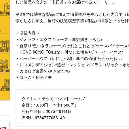
しい製品を交えた「非日常」をお届けするストーリー。
第2巻では懐古な製品に加えて情景作品を中心とした内容で収
懐かしさに加え、当時の鉄道模型事情や製品の特徴といった付
＜収録内容＞
・ジオラマ・エクスキューズ（新規描き下ろし）
・夏祭り/色つきランナーズ/それとこれとは/ケースバイケース/
・HONG KONG FC/山なし川なし鉄橋あり/ペーパーハウス/
・ペーパーハウス（いにしへ編）新年の儀/また会ったね…/
・レコメンデイション/追想コレクション/メランコリック・ホビ
・カタログ逍遥/小さき者たち/
・コラム・用語メモ
タイトル：
テツモ・シンドローム 2
定価：
1,650円（本体1,500円）
発行年月日：
2025年9月1日
ISBN：9784777056149