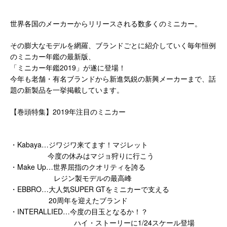
世界各国のメーカーからリリースされる数多くのミニカー。
その膨大なモデルを網羅、ブランドごとに紹介していく毎年恒例
のミニカー年鑑の最新版、
「ミニカー年鑑2019」が遂に登場！
今年も老舗・有名ブランドから新進気鋭の新興メーカーまで、話
題の新製品を一挙掲載しています。
【巻頭特集】2019年注目のミニカー
・Kabaya…ジワジワ来てます！マジレット
今度の休みはマジョ狩りに行こう
・Make Up…世界屈指のクオリティを誇る
レジン製モデルの最高峰
・EBBRO…大人気SUPER GTをミニカーで支える
20周年を迎えたブランド
・INTERALLIED…今度の目玉となるか！？
ハイ・ストーリーに1/24スケール登場