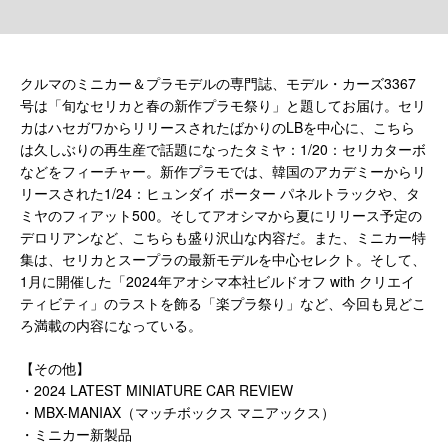
クルマのミニカー＆プラモデルの専門誌、モデル・カーズ3367
号は「旬なセリカと春の新作プラモ祭り」と題してお届け。セリ
カはハセガワからリリースされたばかりのLBを中心に、こちら
は久しぶりの再生産で話題になったタミヤ：1/20：セリカターボ
などをフィーチャー。新作プラモでは、韓国のアカデミーからリ
リースされた1/24：ヒュンダイ ポーター パネルトラックや、タ
ミヤのフィアット500。そしてアオシマから夏にリリース予定の
デロリアンなど、こちらも盛り沢山な内容だ。また、ミニカー特
集は、セリカとスープラの最新モデルを中心セレクト。そして、
1月に開催した「2024年アオシマ本社ビルドオフ with クリエイ
ティビティ」のラストを飾る「楽プラ祭り」など、今回も見どこ
ろ満載の内容になっている。
【その他】
・2024 LATEST MINIATURE CAR REVIEW
・MBX-MANIAX（マッチボックス マニアックス）
・ミニカー新製品