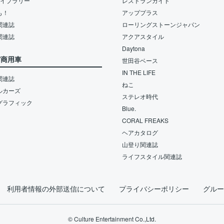
ライブラリー
レストランガイド
も！
アッププラス
関連誌
ローリングストーンジャパン
関連誌
アクアスタイル
Daytona
/商用車
世田谷ベース
IN THE LIFE
関連誌
ねこ
ルカーズ
ステレオ時代
グラフィック
Blue.
CORAL FREAKS
ヘアカタログ
山登り関連誌
ライフスタイル関連誌
利用者情報の外部送信について
プライバシーポリシー
グルー
© Culture Entertainment Co.,Ltd.