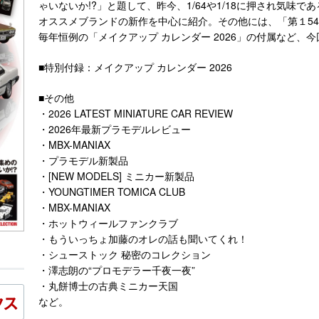
ゃいないか!?」と題して、昨今、1/64や1/18に押され気味で
オススメブランドの新作を中心に紹介。その他には、「第１5
毎年恒例の「メイクアップ カレンダー 2026」の付属など、
■特別付録：メイクアップ カレンダー 2026
■その他
・2026 LATEST MINIATURE CAR REVIEW
・2026年最新プラモデルレビュー
・MBX-MANIAX
・プラモデル新製品
・[NEW MODELS] ミニカー新製品
・YOUNGTIMER TOMICA CLUB
・MBX-MANIAX
・ホットウィールファンクラブ
・もういっちょ加藤のオレの話も聞いてくれ！
・シューストック 秘密のコレクション
・澤志朗の“プロモデラー千夜一夜”
・丸餅博士の古典ミニカー天国
など。