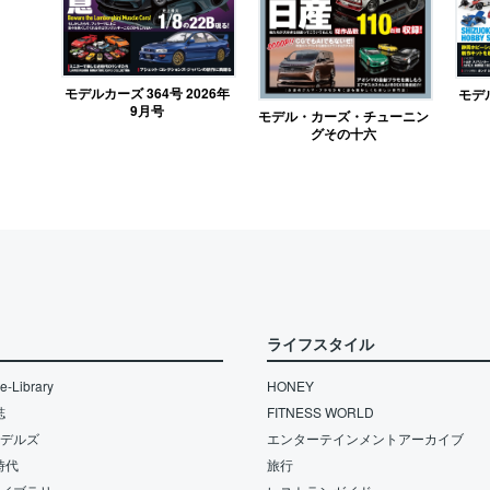
モデルカーズ 364号 2026年
モデル
9月号
モデル・カーズ・チューニン
グその十六
ライフスタイル
-Library
HONEY
誌
FITNESS WORLD
モデルズ
エンターテインメントアーカイブ
時代
旅行