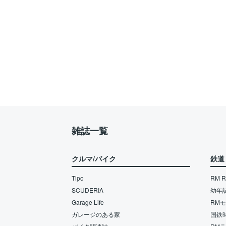
雑誌一覧
クルマ/バイク
鉄道
Tipo
RM Re
SCUDERIA
幼年
Garage Life
RM
ガレージのある家
国鉄