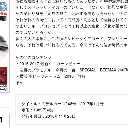
他社も追随するほどに鮮烈なものであったが、’80年代後半に
そしてスペシャリティカーのプレリュードなどが、強烈な車高
その変わり身を「定見の無さ」と評する向きもあったが、今に
それぞれの方向性においての完成度の高さとして理解されてく
つまり、キープコンセプトではそれ以上の進化・深化が望めな
のではないだろうか。
多くの人の印象に、この頃のシビックやアコード、プレリュー
らも、それは窺い知れるのである。今回はそんな佳き時代のホ
その他のコンテンツ
・2016-2017 最新ミニカーレビュー
・注目のプラモデル「今月の一台」SPECIAL BEEMAX 240R
・横浜 ホビーフォーラム 2016 詳報
ほか
タイトル：
モデルカーズ248号 2017年1月号
定価：
1389円+税
発行年月日：
2016年11月26日