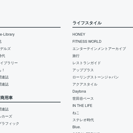
ライフスタイル
-Library
HONEY
誌
FITNESS WORLD
モデルズ
エンターテインメントアーカイブ
時代
旅行
ライブラリー
レストランガイド
も！
アッププラス
関連誌
ローリングストーンジャパン
関連誌
アクアスタイル
Daytona
/商用車
世田谷ベース
IN THE LIFE
関連誌
ねこ
ルカーズ
ステレオ時代
グラフィック
Blue.