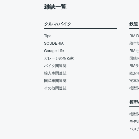
雑誌一覧
クルマ/バイク
鉄道
Tipo
RM Re
SCUDERIA
幼年
Garage Life
RM
ガレージのある家
国鉄
バイク関連誌
RM
輸入車関連誌
鉄お
国産車関連誌
実車
その他関連誌
模型
模型
模型
モデ
バス