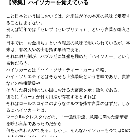
【特集】ハイソカーを覚えている
こと日本という国においては、外来語がその本来の意味で定着す
ることはまずない。
例えば近年では「セレブ（セレブリティ）」という言葉が輸入さ
れ、
日本では「お金持ち」という程度の意味で用いられているが、本
来は、有名人や名士を指す単語である。
それに似た例が、バブル期に隆盛を極めた「ハイソカー」という
名称だろう。
ハイソカーとは「ハイ・ソサエティー・カー」の略、
ハイ・ソサエティとはそもそも上流階級という意味であり、貴族
などの特権階級や、
そうした身分制のない国における大富豪を示す語句である。
後ろに「カー」が付く用法が存在するとすれば、
それはロールスロイスのようなクルマを指す言葉のはずだ。しか
るにハイソカーとは、
マークⅡやクレスタなどの、「一億総中流」意識に満ちた豪華者
を呼ぶ言葉であったのだから、
何をか言わんやである。しかし、そんなハイソカーも今では幻の
ような存在となってしまい、