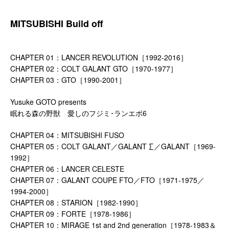
MITSUBISHI Build off
CHAPTER 01：LANCER REVOLUTION［1992-2016］
CHAPTER 02：COLT GALANT GTO［1970-1977］
CHAPTER 03：GTO［1990-2001］
Yusuke GOTO presents
眠れる森の野獣 愛しのフジミ･ランエボ6
CHAPTER 04：MITSUBISHI FUSO
CHAPTER 05：COLT GALANT／GALANT ∑／GALANT［1969-
1992］
CHAPTER 06：LANCER CELESTE
CHAPTER 07：GALANT COUPE FTO／FTO［1971-1975／
1994-2000］
CHAPTER 08：STARION［1982-1990］
CHAPTER 09：FORTE［1978-1986］
CHAPTER 10：MIRAGE 1st and 2nd generation［1978-1983＆