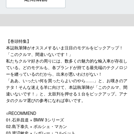
【巻頭特集】
本誌執筆陣がオススメするいま注目のモデルをピックアップ！
「このクルマ、間違いないです！」
私たちクルマ好きの周りには、数多くの魅力的な輸入車が存在し
ている。どのモデルも、各ブランドが持てる最先端のテクノロジ
ーを纏っているのだから、出来が悪いわけがない！
「ああ、いったい何を買ったらよいのやら……」と、お嘆きのア
ナタ！そんな迷える羊に向けて、本誌執筆陣が「このクルマ、間
違いないです！」と、太鼓判を押せる１台をピックアップ。アナ
タのクルマ選びの参考になれば幸いです。
○RECOMMEND
01.石井昌道 × BMW 3シリーズ
02.島下泰久 × ポルシェ・マカン
03.渡辺敏史 × シボレー・コルベット