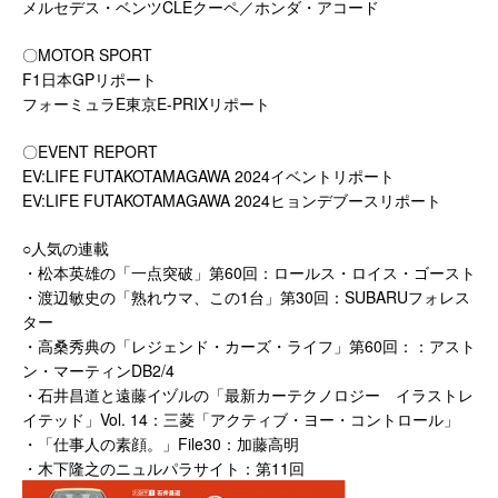
メルセデス・ベンツCLEクーペ／ホンダ・アコード
〇MOTOR SPORT
F1日本GPリポート
フォーミュラE東京E-PRIXリポート
〇EVENT REPORT
EV:LIFE FUTAKOTAMAGAWA 2024イベントリポート
EV:LIFE FUTAKOTAMAGAWA 2024ヒョンデブースリポート
○人気の連載
・松本英雄の「一点突破」第60回：ロールス・ロイス・ゴースト
・渡辺敏史の「熟れウマ、この1台」第30回：SUBARUフォレス
ター
・高桑秀典の「レジェンド・カーズ・ライフ」第60回：：アスト
ン・マーティンDB2/4
・石井昌道と遠藤イヅルの「最新カーテクノロジー イラストレ
イテッド」Vol. 14：三菱「アクティブ・ヨー・コントロール」
・「仕事人の素顔。」File30：加藤高明
・木下隆之のニュルパラサイト：第11回