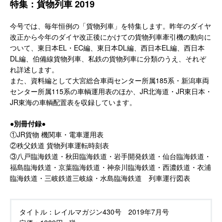
特集：貨物列車 2019
今号では、毎年恒例の「貨物列車」を特集します。昨年のダイヤ
改正から今年のダイヤ改正後にかけての貨物列車牽引機の動向に
ついて、東日本EL・EC編、東日本DL編、西日本EL編、西日本
DL編、伯備線貨物列車、私鉄の貨物列車に分類のうえ、それぞ
れ詳述します。
また、資料編として大宮総合車両センター所属185系・新潟車両
センター所属115系の車輌運用表のほか、JR北海道・JR東日本・
JR東海の車輌配置表を収録しています。
●別冊付録●
①JR貨物 機関車・電車運用表
②秩父鉄道 貨物列車運転時刻表
③八戸臨海鉄道・秋田臨海鉄道・岩手開発鉄道・仙台臨海鉄道・
福島臨海鉄道・京葉臨海鉄道・神奈川臨海鉄道・西濃鉄道・衣浦
臨海鉄道・三岐鉄道三岐線・水島臨海鉄道 列車運行図表
タイトル：
レイルマガジン430号 2019年7月号