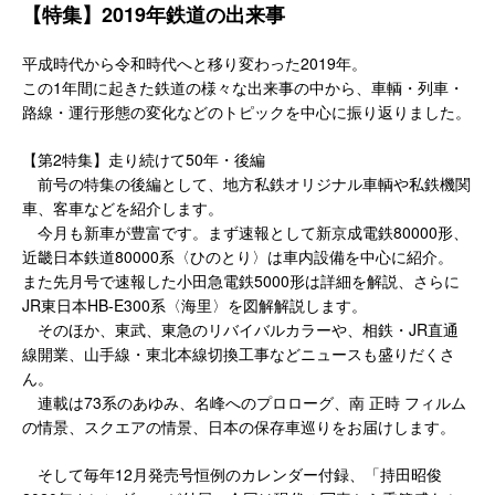
【特集】2019年鉄道の出来事
平成時代から令和時代へと移り変わった2019年。
この1年間に起きた鉄道の様々な出来事の中から、車輌・列車・
路線・運行形態の変化などのトピックを中心に振り返りました。
【第2特集】走り続けて50年・後編
前号の特集の後編として、地方私鉄オリジナル車輌や私鉄機関
車、客車などを紹介します。
今月も新車が豊富です。まず速報として新京成電鉄80000形、
近畿日本鉄道80000系〈ひのとり〉は車内設備を中心に紹介。
また先月号で速報した小田急電鉄5000形は詳細を解説、さらに
JR東日本HB-E300系〈海里〉を図解解説します。
そのほか、東武、東急のリバイバルカラーや、相鉄・JR直通
線開業、山手線・東北本線切換工事などニュースも盛りだくさ
ん。
連載は73系のあゆみ、名峰へのプロローグ、南 正時 フィルム
の情景、スクエアの情景、日本の保存車巡りをお届けします。
そして毎年12月発売号恒例のカレンダー付録、「持田昭俊