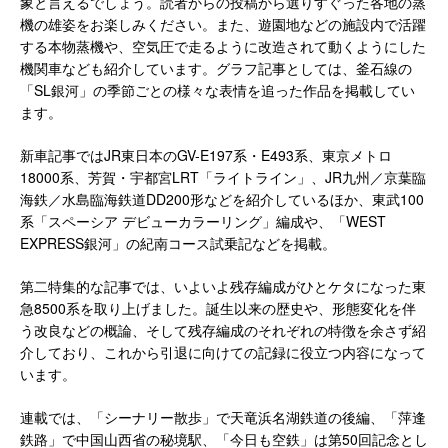
象と言えるでしょう。読者からの投稿から選りすぐった各地の蒸
機の雄姿をお楽しみください。また、遊園地などの施設内で活躍
する本物蒸機や、空気圧で走るように改造されて動くようにした
機関車なども紹介しています。グラフ記事としては、釜石線の
「SL銀河」の季節ごとの様々な表情を追った作品を掲載してい
ます。
新車記事ではJR東日本のGV-E197系・E493系、東京メトロ
18000系、芳賀・宇都宮LRT「ライトライン」、JR九州／京葉臨
海鉄／水島臨海鉄道DD200形などを紹介しているほか、東武100
系「スペーシア デビューカラーリング」編成や、「WEST
EXPRESS銀河」の紀南コース試乗記などを掲載。
第二特集的な記事では、いよいよ残存編成がひとケタになった東
急8500系を取り上げました。誕生以来の歴史や、形態変化を伴
う改良などの概論、そして残存編成のそれぞれの特徴を余さず紹
介しており、これから引退に向けての記録に役立つ内容になって
います。
連載では、「シーナリー散歩」で天竜浜名湖鉄道の後編、「萍逢
鉄路」で中国山西省の秘境駅、「今日も空鉄」は第50回記念とし