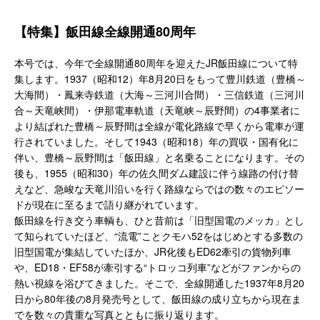
【特集】飯田線全線開通80周年
本号では、今年で全線開通80周年を迎えたJR飯田線について特
集します。1937（昭和12）年8月20日をもって豊川鉄道（豊橋～
大海間）・鳳来寺鉄道（大海～三河川合間）・三信鉄道（三河川
合～天竜峡間）・伊那電車軌道（天竜峡～辰野間）の4事業者に
より結ばれた豊橋～辰野間は全線が電化路線で早くから電車が運
行されていました。そして1943（昭和18）年の買収・国有化に
伴い、豊橋～辰野間は「飯田線」と名乗ることになります。その
後も、1955（昭和30）年の佐久間ダム建設に伴う線路の付け替
えなど、急峻な天竜川沿いを行く路線ならではの数々のエピソー
ドが現在に至るまで語り継がれています。
飯田線を行き交う車輌も、ひと昔前は「旧型国電のメッカ」とし
て知られていたほど、“流電”ことクモハ52をはじめとする多数の
旧型国電が集結していたほか、JR化後もED62牽引の貨物列車
や、ED18・EF58が牽引する“トロッコ列車”などがファンからの
熱い視線を浴びてきました。そこで、全線開通した1937年8月20
日から80年後の8月発売号として、飯田線の成り立ちから現在ま
でを数々の貴重な写真とともに振り返ります。