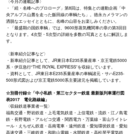
〈今月の連載記事〉
・「続・名峰へのプロローグ」第8回は、特集との連動企画「中
央アルプス山麓を走った飯田線の車輌たち」。徳永カメラマンの
洒脱なエッセイとともに、名峰の山容をお楽しみください。
・「最盛期の国鉄車輌」では、9600形蒸気機関車の章の第3回目
となります。4次型・5次型の詳細を多数の写真とともに解説しま
す。
〈新車紹介記事など〉
・新車紹介記事として、JR東日本E235系量産車・京王電鉄5000
系・伊豆急行“THE ROYAL EXPRESS”を収録しています。
・資料として、JR東日本E235系量産車の車輌諸元・サハE235-
500形式図および京王電鉄5000系主要諸元を掲載しています。
☆別冊付録☆「中小私鉄・第三セクター鉄道 最新版列車運行図
表2017 電化路線編」
〈収録鉄道事業者一覧〉
福島交通・野岩鉄道・上毛電気鉄道・上信電鉄・流鉄・江ノ島電
鉄・長野電鉄・アルピコ交通・関西電力・万葉線・富山ライトレ
ール・えちぜん鉄道・岳南電車・遠州鉄道・愛知環状鉄道・愛知
高速交通・三岐鉄道・和歌山電鐵・水間鉄道・高松琴平電気鉄