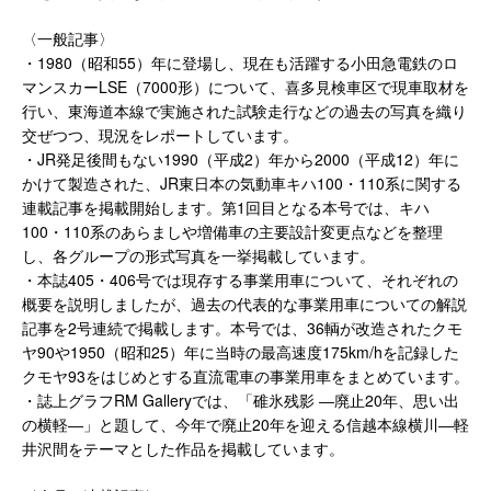
〈一般記事〉
・1980（昭和55）年に登場し、現在も活躍する小田急電鉄のロ
マンスカーLSE（7000形）について、喜多見検車区で現車取材を
行い、東海道本線で実施された試験走行などの過去の写真を織り
交ぜつつ、現況をレポートしています。
・JR発足後間もない1990（平成2）年から2000（平成12）年に
かけて製造された、JR東日本の気動車キハ100・110系に関する
連載記事を掲載開始します。第1回目となる本号では、キハ
100・110系のあらましや増備車の主要設計変更点などを整理
し、各グループの形式写真を一挙掲載しています。
・本誌405・406号では現存する事業用車について、それぞれの
概要を説明しましたが、過去の代表的な事業用車についての解説
記事を2号連続で掲載します。本号では、36輌が改造されたクモ
ヤ90や1950（昭和25）年に当時の最高速度175km/hを記録した
クモヤ93をはじめとする直流電車の事業用車をまとめています。
・誌上グラフRM Galleryでは、「碓氷残影 ―廃止20年、思い出
の横軽―」と題して、今年で廃止20年を迎える信越本線横川―軽
井沢間をテーマとした作品を掲載しています。