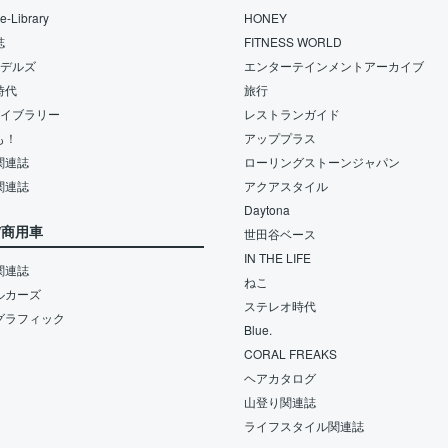
-Library
HONEY
誌
FITNESS WORLD
モデルズ
エンターテインメントアーカイブ
時代
旅行
ライブラリー
レストランガイド
も！
アッププラス
関連誌
ローリングストーンジャパン
関連誌
アクアスタイル
Daytona
/商用車
世田谷ベース
IN THE LIFE
関連誌
ねこ
ルカーズ
ステレオ時代
グラフィック
Blue.
CORAL FREAKS
ヘアカタログ
山登り関連誌
ライフスタイル関連誌