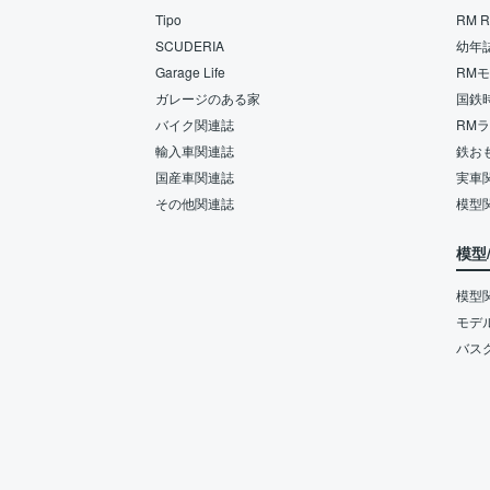
Tipo
RM Re
SCUDERIA
幼年
Garage Life
RM
ガレージのある家
国鉄
バイク関連誌
RM
輸入車関連誌
鉄お
国産車関連誌
実車
その他関連誌
模型
模型
模型
モデ
バス