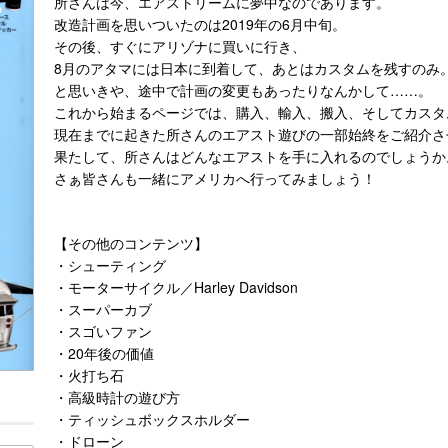
所さんは今、エアストリームに夢中なのであります。
改造計画を思いついたのは2019年の6月中旬。
その後、すぐにアリゾナに買いに行き、
8月のアタマには日本に到着して、あとはカスタムを残すのみ
と思いきや、途中で計画の変更もあったりなんかして……。
これから始まるページでは、購入、輸入、搬入、そしてカスタ
現在までに起きた所さんのエアスト遊びの一部始終をご紹介さ
果たして、所さんはどんなエアストを手に入れるのでしょうか
さぁ皆さんも一緒にアメリカへ行ってみましょう！
【その他のコンテンツ】
・シューティング
・モーターサイクル／Harley Davidson
・スーパーカブ
・スゴいファン
・20年後の価値
・火打ち石
・高級時計の遊び方
・ティッシュボックスホルダー
・ドローン