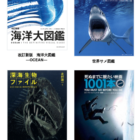
改訂新版 海洋大図鑑
―OCEAN―
世界サメ図鑑