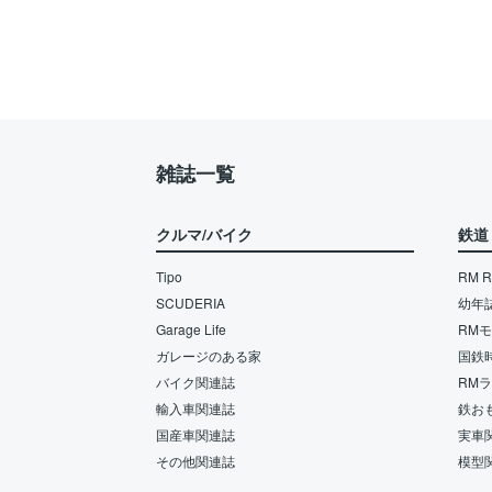
雑誌一覧
クルマ/バイク
鉄道
Tipo
RM Re
SCUDERIA
幼年
Garage Life
RM
ガレージのある家
国鉄
バイク関連誌
RM
輸入車関連誌
鉄お
国産車関連誌
実車
その他関連誌
模型