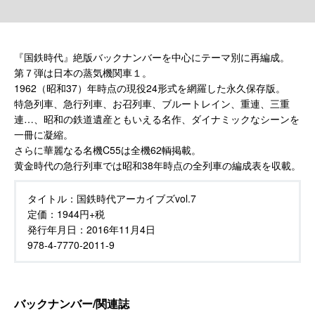
『国鉄時代』絶版バックナンバーを中心にテーマ別に再編成。
第７弾は日本の蒸気機関車１。
1962（昭和37）年時点の現役24形式を網羅した永久保存版。
特急列車、急行列車、お召列車、ブルートレイン、重連、三重
連…、昭和の鉄道遺産ともいえる名作、ダイナミックなシーンを
一冊に凝縮。
さらに華麗なる名機C55は全機62輌掲載。
黄金時代の急行列車では昭和38年時点の全列車の編成表を収載。
タイトル：
国鉄時代アーカイブズvol.7
定価：
1944円+税
発行年月日：
2016年11月4日
978-4-7770-2011-9
バックナンバー/関連誌