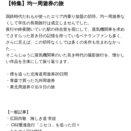
【特集】均一周遊券の旅
国鉄時代だれもが使ったエリア内乗り放題の切符。均一周遊券な
くして学生の長期旅行は成立しませんでした。
夜行や終夜開いていた駅の待合室を宿にして、蒸気機関車を求め
てさすらった若き日の記憶を持っているベテランファンも多く、
さらに言えば、この切符なくしでは多くの名作も生まれなかっ
た…。
そこらじゅうに蒸気機関車のいた良き時代の撮影旅行を、懐かし
い作品を主体にして振り返ります。
・煙を追った北海道周遊券20日間
・青森で買った九州周遊券
・東北周遊券０泊９日の旅
【一般記事】
・広田尚敬 険しき道 常紋
・ C62重連急行「ニセコ」を追った日々