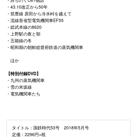
・みちのくC61物語
・43.10改正から50年
・筑豊線 原田から冷水峠を越えて
・流線形省型電気機関車EF55
・総武本線の8620
・上野駅の夜と朝
・五能線の冬
・昭和期の朝鮮総督府鉄道の蒸気機関車
ほか
【特別付録DVD】
・九州の蒸気機関車
・雪の米坂線
・電気機関車たち
タイトル：
国鉄時代53号 2018年5月号
定価：
2296円+税