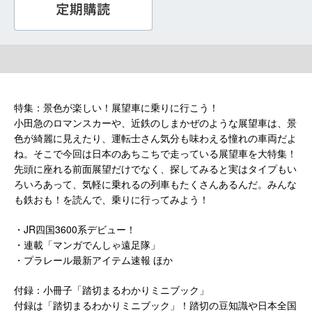
特集：景色が楽しい！展望車に乗りに行こう！
小田急のロマンスカーや、近鉄のしまかぜのような展望車は、景
色が綺麗に見えたり、運転士さん気分も味わえる憧れの車両だよ
ね。そこで今回は日本のあちこちで走っている展望車を大特集！
先頭に座れる前面展望だけでなく、探してみると実はタイプもい
ろいろあって、気軽に乗れるの列車もたくさんあるんだ。みんな
も鉄おも！を読んで、乗りに行ってみよう！
・JR四国3600系デビュー！
・連載「マンガでんしゃ遠足隊」
・プラレール最新アイテム速報 ほか
付録：小冊子「踏切まるわかりミニブック」
付録は「踏切まるわかりミニブック」！踏切の豆知識や日本全国