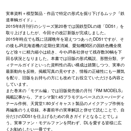
実車資料＋模型製品・作品で特定の形式を掘り下げるムック『鉄
道車輌ガイド』。
2015年8月刊行のシリーズ第20巻では国鉄型DLの雄「DD51」を
取り上げましたが、今回その改訂新版が完成しました。
2015年時点でも既に活躍晩年を迎えつつあったDD51ですが、そ
の後もJR北海道機の定期仕業消滅、愛知機関区の国鉄色機全廃
など徐々に精力縮小は続き、今やJR各社併せて残存数30輌を下
回る状況となりました。本書では旧版の形式概説、形態分類、デ
ィテールガイドといった資料性の高い構成は踏襲しつつ、実車の
最新動向を反映。掲載写真の見やすさ、情報の正確性にも一層気
を配り、旧版をお持ちの方にも改めてお役立ていただける内容と
しています。
また巻末の「モデル編」では旧版発売後の月刊『RM MODELS』
掲載記事から、アオシマ製1:45プラモデルベースのスーパーディ
テール作例、天賞堂1:80ダイキャスト製品のメイクアップ作例を
再編集のうえ収録。本書前半の実車解説と併せて読むことで、自
分だけのDD51を仕上げるための良きガイドとなることでしょ
う。実車ファン・モデルファンを問わず、DLを愛する皆様に広
くお勧めしたい一冊です。