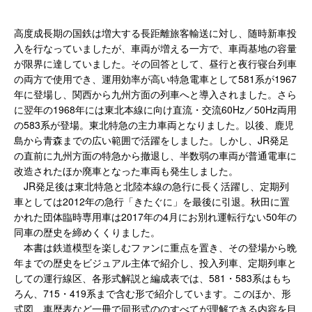
高度成長期の国鉄は増大する長距離旅客輸送に対し、随時新車投
入を行なっていましたが、車両が増える一方で、車両基地の容量
が限界に達していました。その回答として、昼行と夜行寝台列車
の両方で使用でき、運用効率が高い特急電車として581系が1967
年に登場し、関西から九州方面の列車へと導入されました。さら
に翌年の1968年には東北本線に向け直流・交流60Hz／50Hz両用
の583系が登場。東北特急の主力車両となりました。以後、鹿児
島から青森までの広い範囲で活躍をしました。しかし、JR発足
の直前に九州方面の特急から撤退し、半数弱の車両が普通電車に
改造されたほか廃車となった車両も発生しました。
JR発足後は東北特急と北陸本線の急行に長く活躍し、定期列
車としては2012年の急行「きたぐに」を最後に引退。秋田に置
かれた団体臨時専用車は2017年の4月にお別れ運転行ない50年の
同車の歴史を締めくくりました。
本書は鉄道模型を楽しむファンに重点を置き、その登場から晩
年までの歴史をビジュアル主体で紹介し、投入列車、定期列車と
しての運行線区、各形式解説と編成表では、581・583系はもち
ろん、715・419系まで含む形で紹介しています。このほか、形
式図、車歴表など一冊で同形式ののすべてが理解できる内容を目