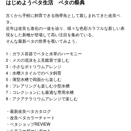
はじめようベタ生活 ベタの祭典
古くから手軽に飼育できる熱帯魚として親しまれてきた改良ベ
タ。
近年は改良も進化の一途を辿り、様々な色彩カラフルな新しい表
現をした新種が登場して高い注目を集めている。
そんな最新ベタの世界を覗いてみよう。
1：ガラス容器でベタと水草のハーモニー
2：メスの混泳を上見鑑賞で楽しむ
3：小さなボトリウムアレンジ
4：水槽スタイルでのベタ飼育
5：薄型水槽で両面から楽しむ
6：フレアリングも楽しむ小型水槽
7：コレクションにも最適な専用水槽
8：アクアテラリウムアレンジで楽しむ
・最新改良ベタカタログ
・改良ベタカラーチャート
・ベタショップREVIEW
・ベタユーザーレポート