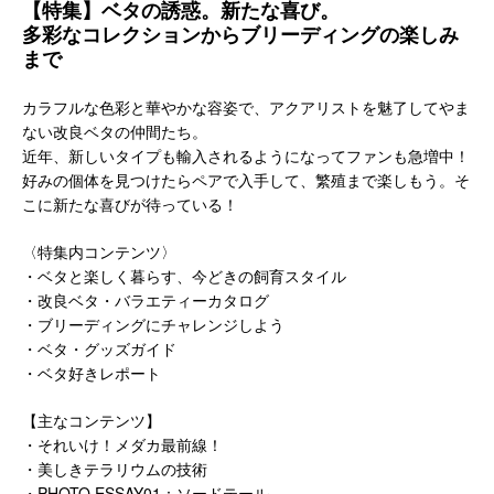
【特集】ベタの誘惑。新たな喜び。
多彩なコレクションからブリーディングの楽しみ
まで
カラフルな色彩と華やかな容姿で、アクアリストを魅了してやま
ない改良ベタの仲間たち。
近年、新しいタイプも輸入されるようになってファンも急増中！
好みの個体を見つけたらペアで入手して、繁殖まで楽しもう。そ
こに新たな喜びが待っている！
〈特集内コンテンツ〉
・ベタと楽しく暮らす、今どきの飼育スタイル
・改良ベタ・バラエティーカタログ
・ブリーディングにチャレンジしよう
・ベタ・グッズガイド
・ベタ好きレポート
【主なコンテンツ】
・それいけ！メダカ最前線！
・美しきテラリウムの技術
・PHOTO ESSAY01：ソードテール