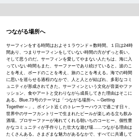
つながる場所へ
サーフィンをする時間はおよそ１ラウンド＝数時間。１日は24時
間あり、つまりサーフィンをしていない時間の方がずっと長い。
そして思うのだ。サーフィンを愛してやまない人たちは、海に入
っていない時間もまた、サーファーであり続けていると。波のこ
とを考え、ボードのことを考え、旅のことを考える。海での時間
に思いを巡らせる過程のなかで、人と人とが結ばれ、多彩なコミ
ュニティが形成されてきた。サーフィンという文化が音楽やファ
ッション、食やアートと交わりながら成長してきた理由はそこに
ある。Blue.73号のテーマは「つながる場所へ ～Getting
Together～」。ポイント近くのトレーラーハウスで過ごす日々、
世界中のサーフカントリーで生まれたビールが楽しめる立ち飲み
酒場。プロサーファーが淹れてくれる朝いちのコーヒー、個性豊
かなコミュニティが手作りした壮大な遊び場……つながる理由は
たくさんある。さまざまな魅力があるなかで、すべてに共通して