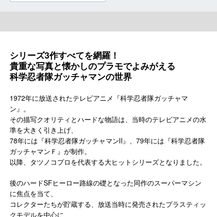
シリーズ3作すべてを網羅！
貴重な写真と懐かしのプラモでよみがえる
科学忍者隊ガッチャマンの世界
1972年に放送されたテレビアニメ『科学忍者隊ガッチャマ
ン』。
その描写クオリティとハードな物語は、当時のテレビアニメの水
準を大きく引き上げ、
78年には『科学忍者隊ガッチャマンⅡ』、79年には『科学忍者隊
ガッチャマンＦ』が制作。
以降、タツノコプロを代表する大ヒットシリーズとなりました。
後のハードSFヒーロー路線の礎となった同作のスーパーマシン
に焦点を当て、
コレクターたちが貯蔵する、放送当時に発売されたプラスティッ
クモデルを中心に