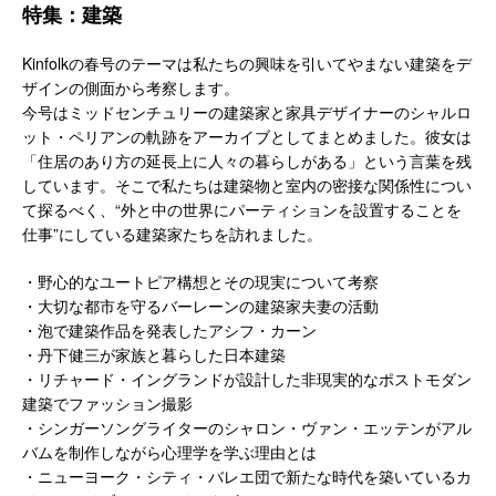
特集：建築
Kinfolkの春号のテーマは私たちの興味を引いてやまない建築をデ
ザインの側面から考察します。
今号はミッドセンチュリーの建築家と家具デザイナーのシャルロ
ット・ペリアンの軌跡をアーカイブとしてまとめました。彼女は
「住居のあり方の延長上に人々の暮らしがある」という言葉を残
しています。そこで私たちは建築物と室内の密接な関係性につい
て探るべく、“外と中の世界にパーティションを設置することを
仕事”にしている建築家たちを訪れました。
・野心的なユートピア構想とその現実について考察
・大切な都市を守るバーレーンの建築家夫妻の活動
・泡で建築作品を発表したアシフ・カーン
・丹下健三が家族と暮らした日本建築
・リチャード・イングランドが設計した非現実的なポストモダン
建築でファッション撮影
・シンガーソングライターのシャロン・ヴァン・エッテンがアル
バムを制作しながら心理学を学ぶ理由とは
・ニューヨーク・シティ・バレエ団で新たな時代を築いているカ