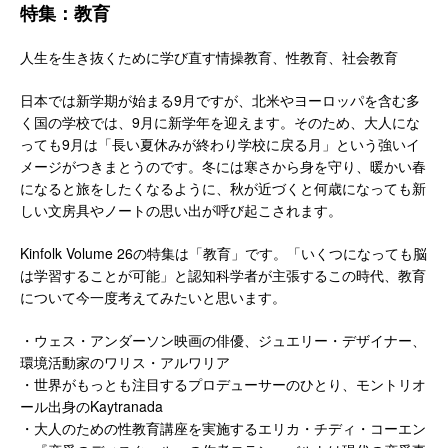
特集：教育
人生を生き抜くために学び直す情操教育、性教育、社会教育
日本では新学期が始まる9月ですが、北米やヨーロッパを含む多
く国の学校では、9月に新学年を迎えます。そのため、大人にな
っても9月は「長い夏休みが終わり学校に戻る月」という強いイ
メージがつきまとうのです。冬には寒さから身を守り、暖かい春
になると旅をしたくなるように、秋が近づくと何歳になっても新
しい文房具やノートの思い出が呼び起こされます。
Kinfolk Volume 26の特集は「教育」です。「いくつになっても脳
は学習することが可能」と認知科学者が主張するこの時代、教育
について今一度考えてみたいと思います。
・ウェス・アンダーソン映画の俳優、ジュエリー・デザイナー、
環境活動家のワリス・アルワリア
・世界がもっとも注目するプロデューサーのひとり、モントリオ
ール出身のKaytranada
・大人のための性教育講座を実施するエリカ・チディ・コーエン