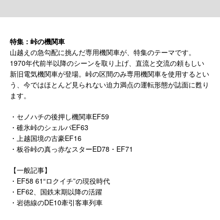
特集：峠の機関車
山越えの急勾配に挑んだ専用機関車が、特集のテーマです。
1970年代前半以降のシーンを取り上げ、直流と交流の頼もしい
新旧電気機関車が登場。峠の区間のみ専用機関車を使用するとい
う、今ではほとんど見られない迫力満点の運転形態が誌面に甦り
ます。
・セノハチの後押し機関車EF59
・碓氷峠のシェルパEF63
・上越国境の古豪EF16
・板谷峠の真っ赤なスターED78・EF71
【一般記事】
・EF58 61“ロクイチ”の現役時代
・EF62、国鉄末期以降の活躍
・岩徳線のDE10牽引客車列車