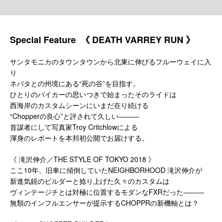
Special Feature 《 DEATH VARREY RUN 》
サンタモニカのタウンタウンから北東に伸びるフルーウェイに入
り
ネバタとの州境にある“死の谷”を目指す。
ひとりのバイカーの思いつきで始まったそのライドは
西海岸のカスタムシーンにいまだ在り続ける
“Chopperの良心”と評されて久しい―――
首謀者にして写真家Troy Critchlowによる
渾身のレポートを本邦初公開でお届けする。
《 滝沢伸介／THE STYLE OF TOKYO 2018 》
ここ10年、旧車に傾倒していたNEIGHBORHOOD 滝沢伸介が
新進気鋭のビルダーと捻り上げた久々のカスタムは
ヴィンテージチとは対極に位置するモダンなFXRだった―――
無類のインフルエンサーが提示するCHOPPRの新機軸とは？