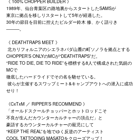
《 100% CHOPPER BUILDER 》
1989年、仙台青葉区の路地裏からスタートしたSAMSが
東京に拠点を移しリスタートして5年が経過した。
30年の節目を目前に控えたビルダー鈴木 修、かく語りき
―――。
《 DEATHTRAPS MEET 》
北カリフォルニアのシエラネバダ山麓の町ソノラを拠点とする
CHOPPER’S ONLYのMCが“DEATHTRAPS”だ。
“RIDE TO DIE, DIE TO RIDE”を標榜する8人で構成された気鋭の
MCで
徹底したハードライドでその名を馳せている。
彼らが主催するスワップミート&キャンプアウトへの潜入に成功
せり！
《CxTxM ／ RIPPER’S RECOMMEND 》
「オールドスクールチョッパーとホットロッドこそ
不良が生んだカウンターカルチャーの頂点だ」と
豪語するカウンターカルチャーの寵児にして
“KEEP THE REAL”を地でゆく反逆のアーティスト
COOL TATTOOING MASATOをクローズアップ！