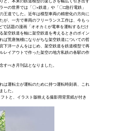
りと、本来の鉄道模型の楽しさを幅広く引き出す
ラーの世界では「〇×鉄道」や「〇□急行電鉄」
の王道でした。近年は模型車両の精密化の方向に
たが、一方で車両のフリーランス工作は、今もっ
Sなどで話題の漫画「オオカミが電車を運転するだけ
る架空鉄道を軸に架空鉄道を考えるときのポイン
れば荒唐無稽になりがちな架空鉄道についての哲
宮下洋一さんをはじめ、架空鉄道を鉄道模型で再
ルレイアウトで作った架空の地方私鉄の各駅の作
念すべき月刊誌となりました。
れは運転士が運転のために持つ運転時刻表、これ
ました。
ラフトと、イラスト版映える撮影用背景紙が付き