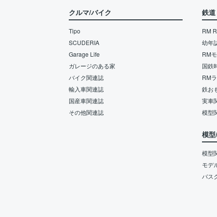
クルマ/バイク
鉄道
Tipo
RM Re
SCUDERIA
幼年
Garage Life
RM
ガレージのある家
国鉄
バイク関連誌
RM
輸入車関連誌
鉄お
国産車関連誌
実車
その他関連誌
模型
模型
模型
モデ
バス