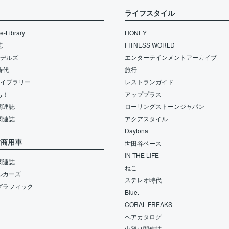
ライフスタイル
-Library
HONEY
誌
FITNESS WORLD
モデルズ
エンターテインメントアーカイブ
時代
旅行
ライブラリー
レストランガイド
も！
アッププラス
関連誌
ローリングストーンジャパン
関連誌
アクアスタイル
Daytona
/商用車
世田谷ベース
IN THE LIFE
関連誌
ねこ
ルカーズ
ステレオ時代
グラフィック
Blue.
CORAL FREAKS
ヘアカタログ
山登り関連誌