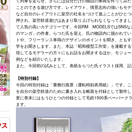
て列車を走らせ、さらには自分だけの独自の車両を作ってみた
ことのできる遊び方です。レイアウト、情景志向の強いもモデ
など自分のレイアウトに架空の社名をつけて遊ぶことがひとつ
押され、架空鉄道遊びはあまり取り上げられなくなってきまし
て人気の高いカテゴリーです。今回RM MODELSではSN
のマンガ」の作者、らつた氏を迎え、氏の物語内に描かれてい
トや、フリーランス車両のデザインのポイントを聞き、ともす
学をお聞きします。また、本誌「昭和模型工作室」を連載する
現してるモデラーの方々にもお話をお聞きするほか、モジュー
例などを紹介いたします。
また、今回初の試みとして、表紙をらつた氏イラスト採用、記
【特別付録】
今回の特別付録は「乗務行路票（運転時刻表用紙）」です。こ
を自分の架空鉄道のために書き入れる帳面を付録として製作し
更に巻末にはもうひとつの付録として毛鉄1500系ペーパーク
ます。